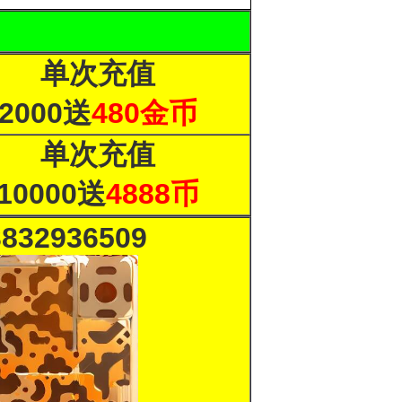
单次充值
2000送
480金币
单次充值
10000送
488
8
币
3832936509