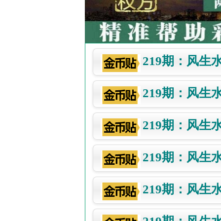
219期：风生
219期：风生
219期：风生
219期：风生
219期：风生