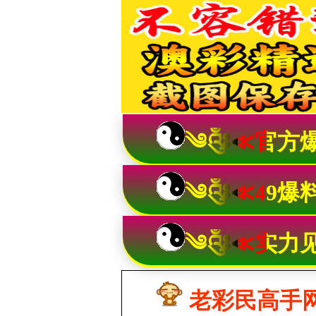
༄༂≪官方
༄༂≪49爆
༄༂≪实力
老彩民高手