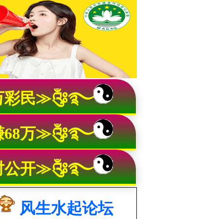
万彩民≫༂࿐
赚68万≫༂࿐
准时公开≫༂࿐
风生水起论坛