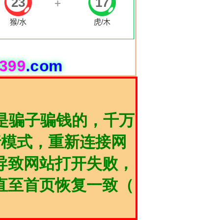
8
399
.com
是骗子骗钱的，千万
行模式，重新连接网
导致网站打开失败，
直至首页恢复一致（