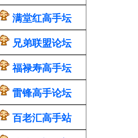
满堂红高手坛
兄弟联盟论坛
福禄寿高手坛
雷锋高手论坛
百老汇高手站