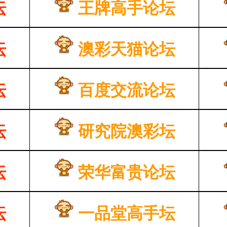
坛
王牌高手论坛
坛
澳彩天猫论坛
坛
百度交流论坛
坛
研究院澳彩坛
坛
荣华富贵论坛
坛
一品堂高手坛