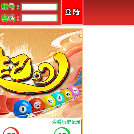
账号：
密码：