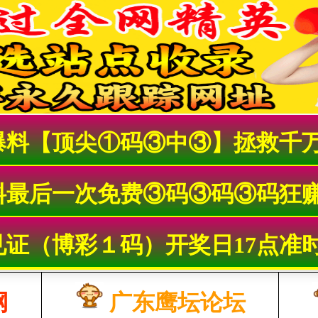
爆料【顶尖①码③中③】拯救千
料最后一次免费③码③码③码狂
见证（博彩１码）开奖日17点
网
广东鹰坛论坛