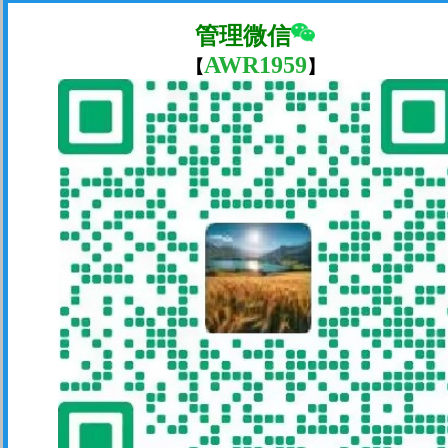
管理微信
AWR1959
【
】