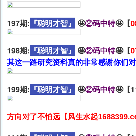
197期:
『聪明才智』
🤩
②码中特
🤩【
0
198期:
『聪明才智』
🤩
②码中特
🤩【
0
其这一路研究资料真的非常感谢你们对
199期:
『聪明才智』
🤩
②码中特
🤩【1
方向对了不怕远【风生水起1688399.