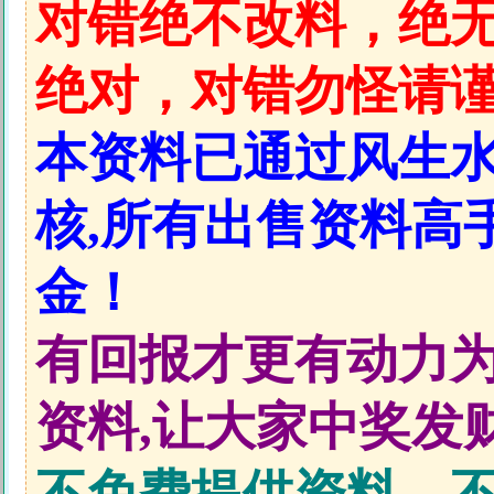
对错绝不改料，绝
绝对，对错勿怪请谨
本资料已通过风生
核,所有出售资料高
金！
有回报才更有动力
资料,让大家中奖发