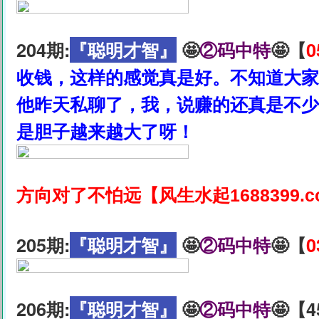
204期:
『聪明才智』
🤩
②码中特
🤩【
0
收钱，这样的感觉真是好。不知道大家
他昨天私聊了，我，说赚的还真是不少
是胆子越来越大了呀！
方向对了不怕远【风生水起1688399.
205期:
『聪明才智』
🤩
②码中特
🤩【
0
206期:
『聪明才智』
🤩
②码中特
🤩【4