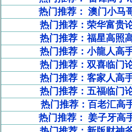
热门推荐： 澳门小马
热门推荐：荣华富贵
热门推荐：福星高照
热门推荐：小龍人高
热门推荐：双喜临门
热门推荐：客家人高
热门推荐：五福临门
热门推荐：百老汇高手
热门推荐： 姜子牙高
热门推荐：新版财神