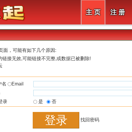
主 页
注 册
页面，可能有如下几个原因:
链接无效,可能链接不完整,或数据已被删除!
坛
户名
Email
码
登录
是
否
找回密码